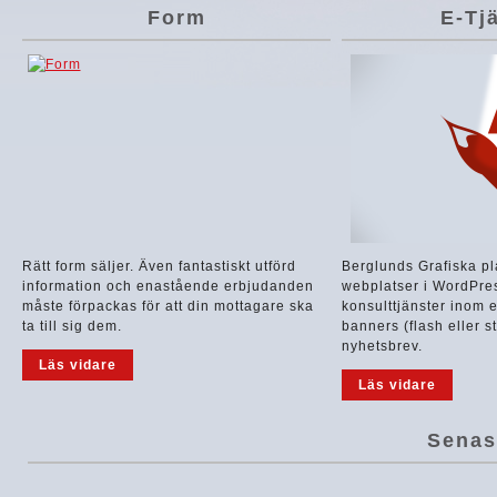
Form
E-Tj
Rätt form säljer. Även fantastiskt utförd
Berglunds Grafiska p
information och enastående erbjudanden
webplatser i WordPres
måste förpackas för att din mottagare ska
konsulttjänster inom 
ta till sig dem.
banners (flash eller s
nyhetsbrev.
Läs vidare
Läs vidare
Senas